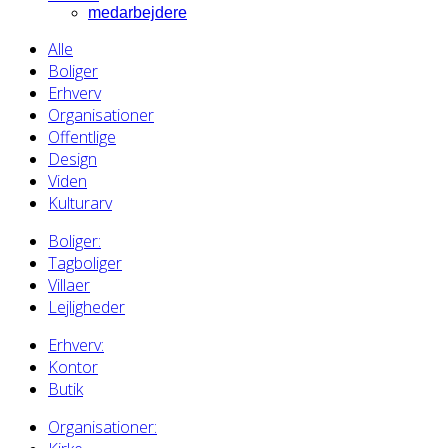
medarbejdere
Alle
Boliger
Erhverv
Organisationer
Offentlige
Design
Viden
Kulturarv
Boliger:
Tagboliger
Villaer
Lejligheder
Erhverv:
Kontor
Butik
Organisationer: